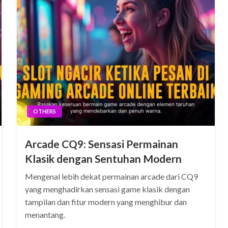
OTHERS
Arcade CQ9: Sensasi Permainan
Klasik dengan Sentuhan Modern
Mengenal lebih dekat permainan arcade dari CQ9
yang menghadirkan sensasi game klasik dengan
tampilan dan fitur modern yang menghibur dan
menantang.