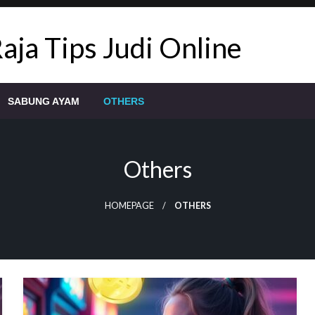
ja Tips Judi Online
SABUNG AYAM
OTHERS
Others
HOMEPAGE
OTHERS