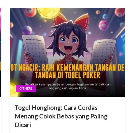
OTHERS
Togel Hongkong: Cara Cerdas
Menang Colok Bebas yang Paling
Dicari