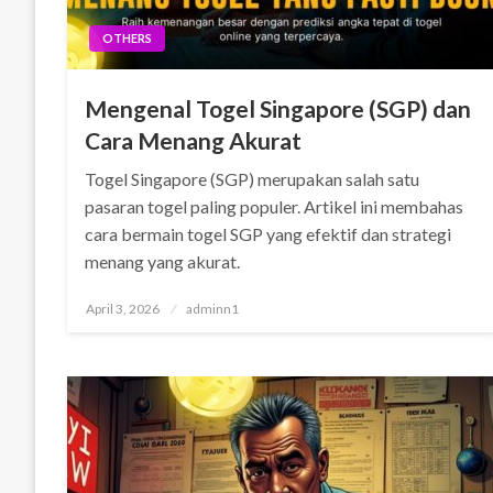
OTHERS
Mengenal Togel Singapore (SGP) dan
Cara Menang Akurat
Togel Singapore (SGP) merupakan salah satu
pasaran togel paling populer. Artikel ini membahas
cara bermain togel SGP yang efektif dan strategi
menang yang akurat.
Posted
April 3, 2026
adminn1
on