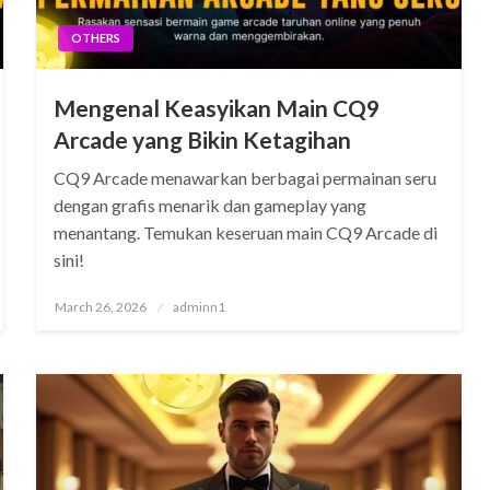
OTHERS
Mengenal Keasyikan Main CQ9
Arcade yang Bikin Ketagihan
CQ9 Arcade menawarkan berbagai permainan seru
dengan grafis menarik dan gameplay yang
menantang. Temukan keseruan main CQ9 Arcade di
sini!
Posted
March 26, 2026
adminn1
on