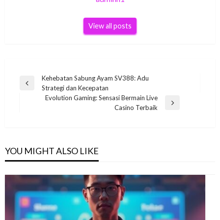
View all posts
Post
Kehebatan Sabung Ayam SV388: Adu
Previous
Strategi dan Kecepatan
navigation
Post
Evolution Gaming: Sensasi Bermain Live
Next
Casino Terbaik
Post
YOU MIGHT ALSO LIKE