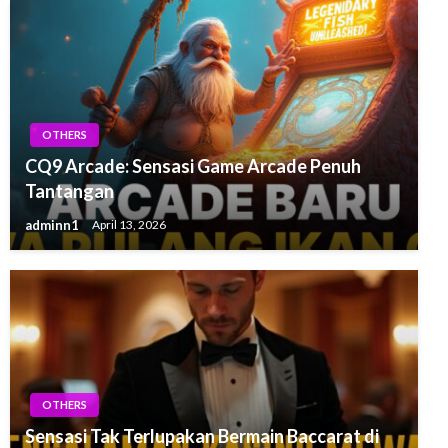
OTHERS
CQ9 Arcade: Sensasi Game Arcade Penuh
Tantangan
adminn1
April 13, 2026
OTHERS
Sensasi Tak Terlupakan Bermain Baccarat di