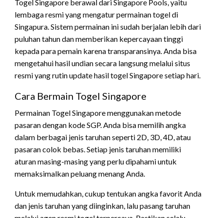
Togel Singapore berawal dari Singapore Pools, yaitu
lembaga resmi yang mengatur permainan togel di
Singapura. Sistem permainan ini sudah berjalan lebih dari
puluhan tahun dan memberikan kepercayaan tinggi
kepada para pemain karena transparansinya. Anda bisa
mengetahui hasil undian secara langsung melalui situs
resmi yang rutin update hasil togel Singapore setiap hari.
Cara Bermain Togel Singapore
Permainan Togel Singapore menggunakan metode
pasaran dengan kode SGP. Anda bisa memilih angka
dalam berbagai jenis taruhan seperti 2D, 3D, 4D, atau
pasaran colok bebas. Setiap jenis taruhan memiliki
aturan masing-masing yang perlu dipahami untuk
memaksimalkan peluang menang Anda.
Untuk memudahkan, cukup tentukan angka favorit Anda
dan jenis taruhan yang diinginkan, lalu pasang taruhan
melalui agen resmi togel terpercaya. Pastikan selalu