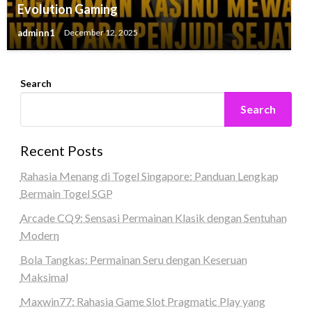
Evolution Gaming
adminn1
December 12, 2025
Search
Search
Recent Posts
Rahasia Menang di Togel Singapore: Panduan Lengkap
Bermain Togel SGP
Arcade CQ9: Sensasi Permainan Klasik dengan Sentuhan
Modern
Bola Tangkas: Permainan Seru dengan Keseruan
Maksimal
Maxwin77: Rahasia Game Slot Pragmatic Play yang