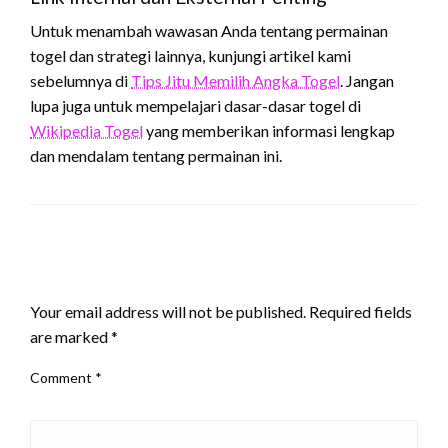
Untuk menambah wawasan Anda tentang permainan
togel dan strategi lainnya, kunjungi artikel kami
sebelumnya di
Tips Jitu Memilih Angka Togel
. Jangan
lupa juga untuk mempelajari dasar-dasar togel di
Wikipedia Togel
yang memberikan informasi lengkap
dan mendalam tentang permainan ini.
LEAVE A RESPONSE
Your email address will not be published.
Required fields
are marked
*
Comment
*