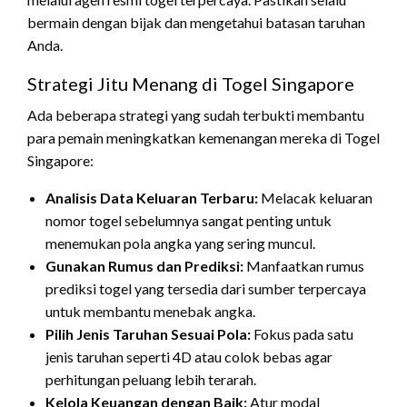
bermain dengan bijak dan mengetahui batasan taruhan
Anda.
Strategi Jitu Menang di Togel Singapore
Ada beberapa strategi yang sudah terbukti membantu
para pemain meningkatkan kemenangan mereka di Togel
Singapore:
Analisis Data Keluaran Terbaru:
Melacak keluaran
nomor togel sebelumnya sangat penting untuk
menemukan pola angka yang sering muncul.
Gunakan Rumus dan Prediksi:
Manfaatkan rumus
prediksi togel yang tersedia dari sumber terpercaya
untuk membantu menebak angka.
Pilih Jenis Taruhan Sesuai Pola:
Fokus pada satu
jenis taruhan seperti 4D atau colok bebas agar
perhitungan peluang lebih terarah.
Kelola Keuangan dengan Baik:
Atur modal