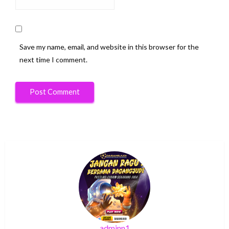
Save my name, email, and website in this browser for the
next time I comment.
adminn1