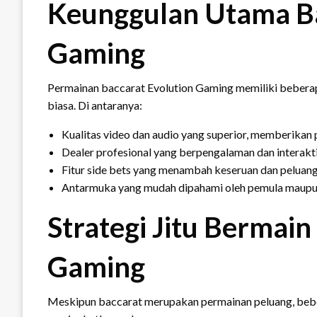
Keunggulan Utama Ba
Gaming
Permainan baccarat Evolution Gaming memiliki bebera
biasa. Di antaranya:
Kualitas video dan audio yang superior, memberikan 
Dealer profesional yang berpengalaman dan interakti
Fitur side bets yang menambah keseruan dan peluang
Antarmuka yang mudah dipahami oleh pemula maupu
Strategi Jitu Bermain
Gaming
Meskipun baccarat merupakan permainan peluang, beb