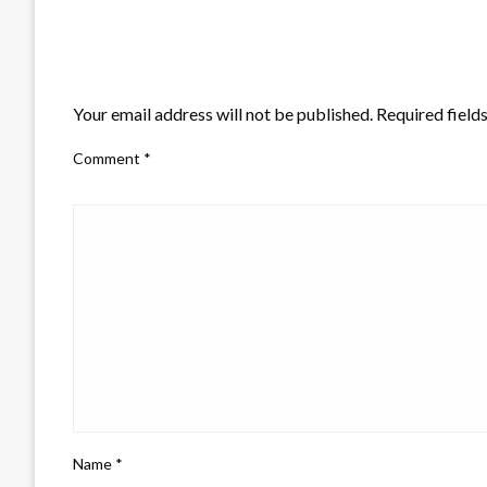
LEAVE A RESPONSE
Your email address will not be published.
Required field
Comment
*
Name
*