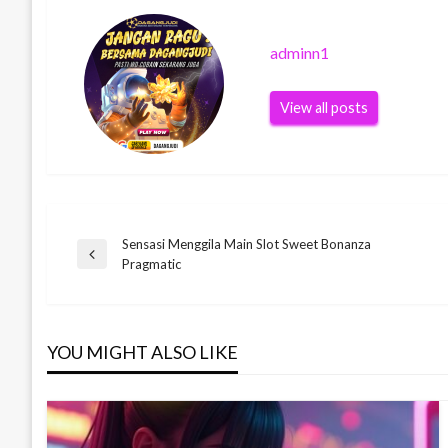
adminn1
View all posts
Sensasi Menggila Main Slot Sweet Bonanza
Post
Previous
Pragmatic
Post
navigation
YOU MIGHT ALSO LIKE