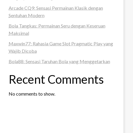
Arcade CQ9: Sensasi Permainan Klasik dengan
Sentuhan Modern
Bola Tangkas: Permainan Seru dengan Keseruan
Maksimal
Maxwin77: Rahasia Game Slot Pragmatic Play yang
Wajib Dicoba
Bola88: Sensasi Taruhan Bola yang Menggetarkan
Recent Comments
No comments to show.