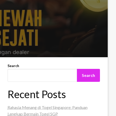
Search
Search
Recent Posts
Rahasia Menang di Togel Singapore: Panduan
Lengkap Bermain Togel SGP