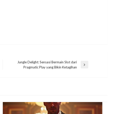
Jungle Delight: Sensasi Bermain Slot dari
Next
Pragmatic Play yang Bikin Ketagihan
Post