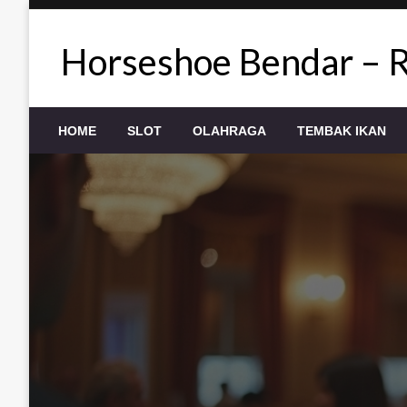
Skip
to
Horseshoe Bendar – Ra
content
HOME
SLOT
OLAHRAGA
TEMBAK IKAN