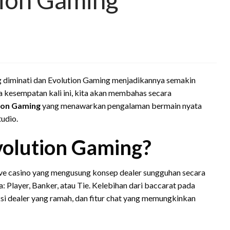
ng diminati dan Evolution Gaming menjadikannya semakin
a kesempatan kali ini, kita akan membahas secara
tion Gaming
yang menawarkan pengalaman bermain nyata
tudio.
Evolution Gaming?
ive casino yang mengusung konsep dealer sungguhan secara
: Player, Banker, atau Tie. Kelebihan dari baccarat pada
si dealer yang ramah, dan fitur chat yang memungkinkan