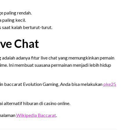
e paling rendah.
paling kecil.
 saat kalah berturut-turut.
ive Chat
g adalah adanya fitur live chat yang memungkinkan pemain
-time. Ini membuat suasana permainan menjadi lebih hidup
n baccarat Evolution Gaming, Anda bisa melakukan
oke25
 alternatif hiburan di casino online.
i halaman
Wikipedia Baccarat
.