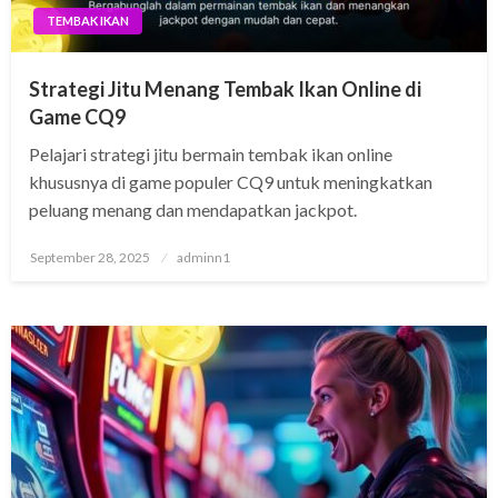
TEMBAK IKAN
Strategi Jitu Menang Tembak Ikan Online di
Game CQ9
Pelajari strategi jitu bermain tembak ikan online
khususnya di game populer CQ9 untuk meningkatkan
peluang menang dan mendapatkan jackpot.
Posted
September 28, 2025
adminn1
on