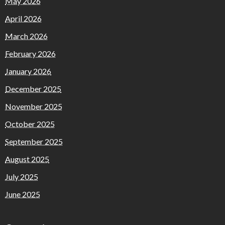
May 2026
April 2026
March 2026
February 2026
January 2026
December 2025
November 2025
October 2025
September 2025
August 2025
July 2025
June 2025