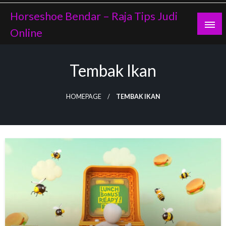
Skip
Horseshoe Bendar – Raja Tips Judi
to
content
Online
Tembak Ikan
HOMEPAGE
TEMBAK IKAN