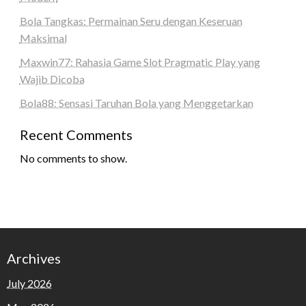
Bola Tangkas: Permainan Seru dengan Keseruan
Maksimal
Maxwin77: Rahasia Game Slot Pragmatic Play yang
Wajib Dicoba
Bola88: Sensasi Taruhan Bola yang Menggetarkan
Recent Comments
No comments to show.
Archives
July 2026