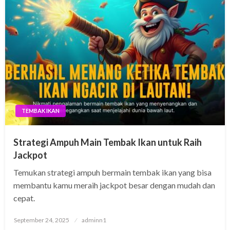
TEMBAK IKAN
Strategi Ampuh Main Tembak Ikan untuk Raih
Jackpot
Temukan strategi ampuh bermain tembak ikan yang bisa
membantu kamu meraih jackpot besar dengan mudah dan
cepat.
Posted
September 24, 2025
adminn1
on