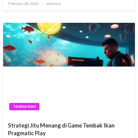
Posted
February 28, 2026
adminn1
on
TEMBAK IKAN
Strategi Jitu Menang di Game Tembak Ikan
Pragmatic Play