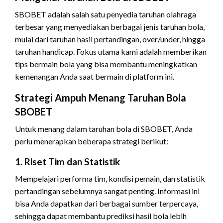
SBOBET adalah salah satu penyedia taruhan olahraga
terbesar yang menyediakan berbagai jenis taruhan bola,
mulai dari taruhan hasil pertandingan, over/under, hingga
taruhan handicap. Fokus utama kami adalah memberikan
tips bermain bola yang bisa membantu meningkatkan
kemenangan Anda saat bermain di platform ini.
Strategi Ampuh Menang Taruhan Bola
SBOBET
Untuk menang dalam taruhan bola di SBOBET, Anda
perlu menerapkan beberapa strategi berikut:
1. Riset Tim dan Statistik
Mempelajari performa tim, kondisi pemain, dan statistik
pertandingan sebelumnya sangat penting. Informasi ini
bisa Anda dapatkan dari berbagai sumber terpercaya,
sehingga dapat membantu prediksi hasil bola lebih