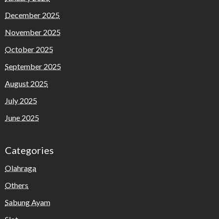
December 2025
November 2025
October 2025
September 2025
August 2025
July 2025
June 2025
Categories
Olahraga
Others
Sabung Ayam