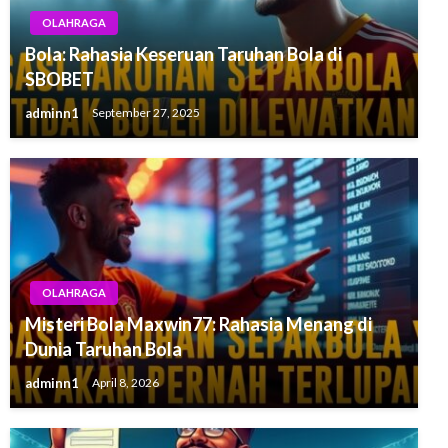
OLAHRAGA
Bola: Rahasia Keseruan Taruhan Bola di
SBOBET
adminn1
September 27, 2025
OLAHRAGA
Misteri Bola Maxwin77: Rahasia Menang di
Dunia Taruhan Bola
adminn1
April 8, 2026