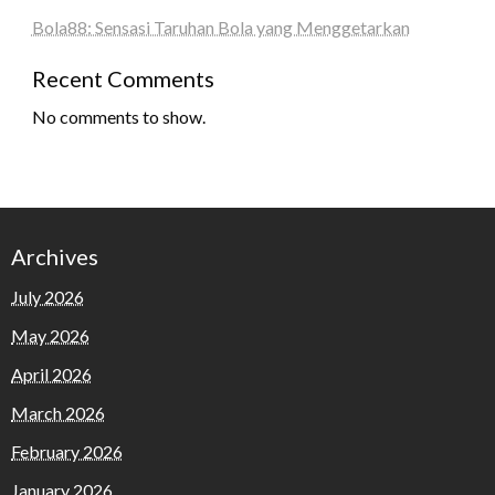
Bola88: Sensasi Taruhan Bola yang Menggetarkan
Recent Comments
No comments to show.
Archives
July 2026
May 2026
April 2026
March 2026
February 2026
January 2026