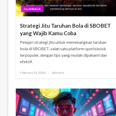
OLAHRAGA
Strategi Jitu Taruhan Bola di SBOBET
yang Wajib Kamu Coba
Pelajari strategi jitu untuk memenangkan taruhan
bola di SBOBET, salah satu platform sportsbook
terpopuler, dengan tips yang mudah dipahami dan
efektif.
Posted
February 13, 2026
adminn1
on