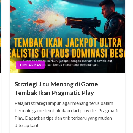
TEMBAK IKAN
Strategi Jitu Menang di Game
Tembak Ikan Pragmatic Play
Pelajari strategi ampuh agar menang terus dalam
bermain game tembak ikan dari provider Pragmatic
Play. Dapatkan tips dan trik terbaru yang mudah
diterapkan!