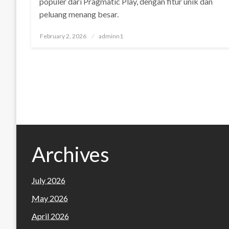
populer dari Pragmatic Play, dengan fitur unik dan
peluang menang besar.
Posted
February 2, 2026
adminn1
on
Archives
July 2026
May 2026
April 2026