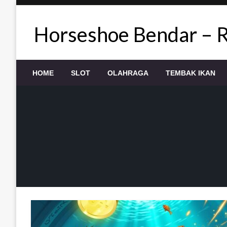
Skip
to
Horseshoe Bendar – Ra
content
HOME
SLOT
OLAHRAGA
TEMBAK IKAN