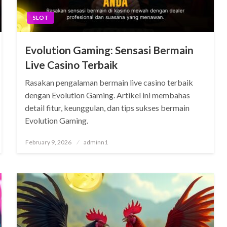
SLOT
Evolution Gaming: Sensasi Bermain
Live Casino Terbaik
Rasakan pengalaman bermain live casino terbaik
dengan Evolution Gaming. Artikel ini membahas
detail fitur, keunggulan, dan tips sukses bermain
Evolution Gaming.
Posted
February 9, 2026
adminn1
on