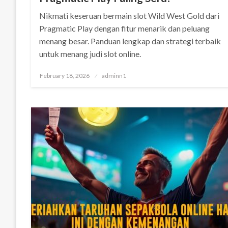
Nikmati keseruan bermain slot Wild West Gold dari
Pragmatic Play dengan fitur menarik dan peluang
menang besar. Panduan lengkap dan strategi terbaik
untuk menang judi slot online.
Posted
February 18, 2026
adminn1
on