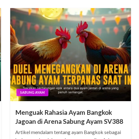
SABUNG AYAM
Menguak Rahasia Ayam Bangkok
Jagoan di Arena Sabung Ayam SV388
Artikel mendalam tentang ayam Bangkok sebagai