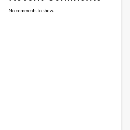
No comments to show.