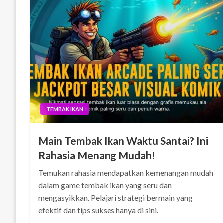
TEMBAK IKAN
Main Tembak Ikan Waktu Santai? Ini
Rahasia Menang Mudah!
Temukan rahasia mendapatkan kemenangan mudah
dalam game tembak ikan yang seru dan
mengasyikkan. Pelajari strategi bermain yang
efektif dan tips sukses hanya di sini.