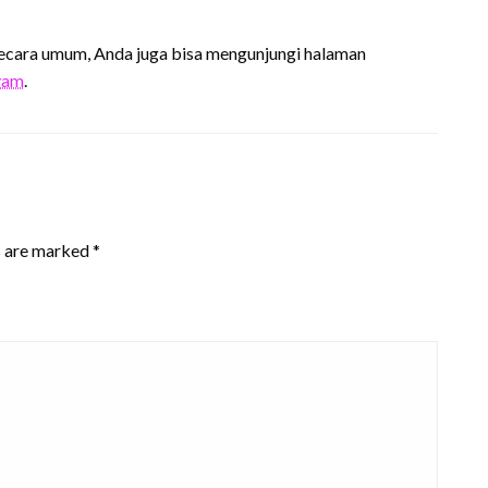
ecara umum, Anda juga bisa mengunjungi halaman
yam
.
s are marked
*