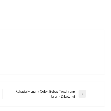
Rahasia Menang Colok Bebas Togel yang
Next
Jarang Diketahui
Post