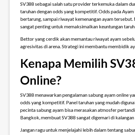
SV388 sebagai salah satu provider terkemuka dalam du
taruhan dengan odds yang kompetitif. Odds pada Ayam B
bertarung, sampai riwayat kemenangan ayam tersebut.
sangat penting untuk memaksimalkan keuntungan taruh
Bettor yang cerdik akan memantau riwayat ayam sebelu
agresivitas di arena. Strategi ini membantu membidik 
Kenapa Memilih SV3
Online?
SV388 menawarkan pengalaman sabung ayam online yan
odds yang kompetitif. Panel taruhan yang mudah diguna
pecinta sabung ayam bisa merasakan atmosfer pertandin
Bangkok, membuat SV388 sangat digemari di kalangan 
Jangan ragu untuk menjelajahi lebih dalam tentang s