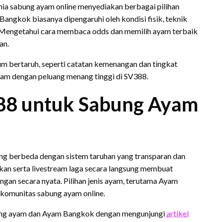
nia sabung ayam online menyediakan berbagai pilihan
angkok biasanya dipengaruhi oleh kondisi fisik, teknik
 Mengetahui cara membaca odds dan memilih ayam terbaik
an.
m bertaruh, seperti catatan kemenangan dan tingkat
ayam dengan peluang menang tinggi di SV388.
88 untuk Sabung Ayam
g berbeda dengan sistem taruhan yang transparan dan
kan serta livestream laga secara langsung membuat
gan secara nyata. Pilihan jenis ayam, terutama Ayam
komunitas sabung ayam online.
abung ayam dan Ayam Bangkok dengan mengunjungi
artikel