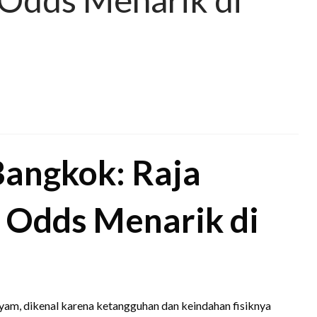
angkok: Raja
 Odds Menarik di
am, dikenal karena ketangguhan dan keindahan fisiknya