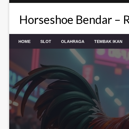
Skip
to
Horseshoe Bendar – Ra
content
HOME
SLOT
OLAHRAGA
TEMBAK IKAN