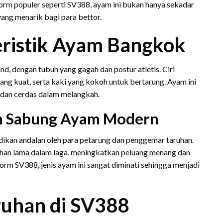
tform populer seperti SV388, ayam ini bukan hanya sekadar
ang menarik bagi para bettor.
eristik Ayam Bangkok
, dengan tubuh yang gagah dan postur atletis. Ciri
ng kuat, serta kaki yang kokoh untuk bertarung. Ayam ini
ah dan cerdas dalam melangkah.
m Sabung Ayam Modern
ikan andalan oleh para petarung dan penggemar taruhan.
han lama dalam laga, meningkatkan peluang menang dan
rm SV388, jenis ayam ini sangat diminati sehingga menjadi
ruhan di SV388