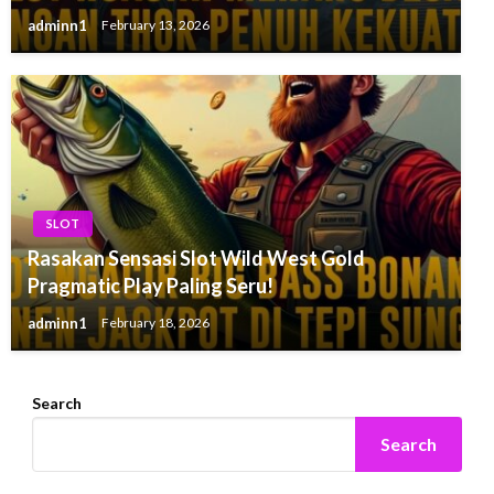
adminn1
February 13, 2026
SLOT
Rasakan Sensasi Slot Wild West Gold
Pragmatic Play Paling Seru!
adminn1
February 18, 2026
Search
Search