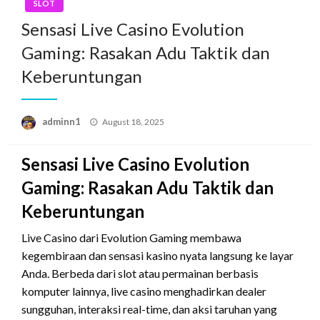
SLOT
Sensasi Live Casino Evolution
Gaming: Rasakan Adu Taktik dan
Keberuntungan
Posted
adminn1
August 18, 2025
on
Sensasi Live Casino Evolution
Gaming: Rasakan Adu Taktik dan
Keberuntungan
Live Casino dari Evolution Gaming membawa
kegembiraan dan sensasi kasino nyata langsung ke layar
Anda. Berbeda dari slot atau permainan berbasis
komputer lainnya, live casino menghadirkan dealer
sungguhan, interaksi real-time, dan aksi taruhan yang