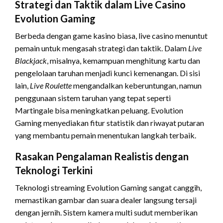
Strategi dan Taktik dalam Live Casino
Evolution Gaming
Berbeda dengan game kasino biasa, live casino menuntut
pemain untuk mengasah strategi dan taktik. Dalam
Live
Blackjack
, misalnya, kemampuan menghitung kartu dan
pengelolaan taruhan menjadi kunci kemenangan. Di sisi
lain,
Live Roulette
mengandalkan keberuntungan, namun
penggunaan sistem taruhan yang tepat seperti
Martingale bisa meningkatkan peluang. Evolution
Gaming menyediakan fitur statistik dan riwayat putaran
yang membantu pemain menentukan langkah terbaik.
Rasakan Pengalaman Realistis dengan
Teknologi Terkini
Teknologi streaming Evolution Gaming sangat canggih,
memastikan gambar dan suara dealer langsung tersaji
dengan jernih. Sistem kamera multi sudut memberikan