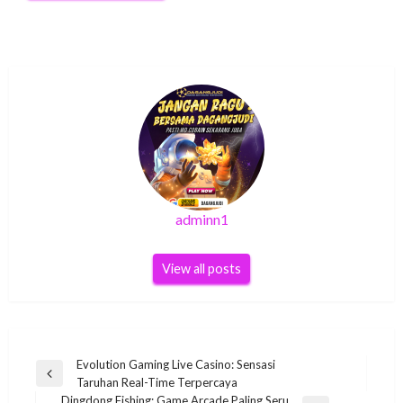
adminn1
View all posts
Post
Evolution Gaming Live Casino: Sensasi
Previous
Taruhan Real-Time Terpercaya
navigation
Post
Dingdong Fishing: Game Arcade Paling Seru