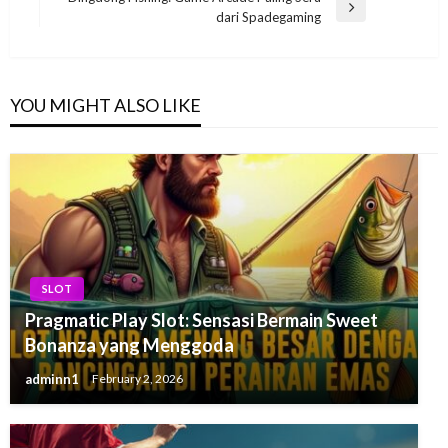
Next
dari Spadegaming
Post
YOU MIGHT ALSO LIKE
SLOT
Pragmatic Play Slot: Sensasi Bermain Sweet
Bonanza yang Menggoda
adminn1
February 2, 2026