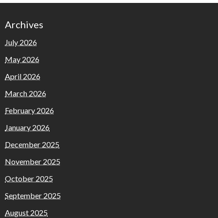
Archives
July 2026
May 2026
April 2026
March 2026
February 2026
January 2026
December 2025
November 2025
October 2025
September 2025
August 2025