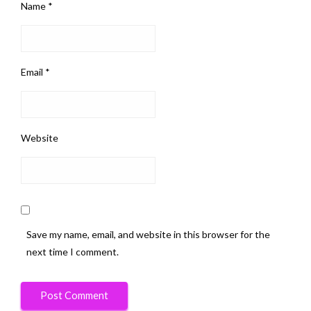
Name
*
Email
*
Website
Save my name, email, and website in this browser for the
next time I comment.