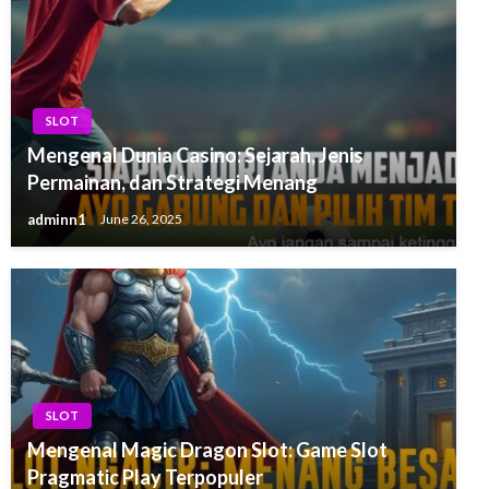
SLOT
Mengenal Dunia Casino: Sejarah, Jenis
Permainan, dan Strategi Menang
adminn1
June 26, 2025
SLOT
Mengenal Magic Dragon Slot: Game Slot
Pragmatic Play Terpopuler