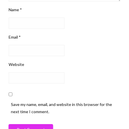
Name
*
Email
*
Website
Save my name, email, and website in this browser for the
next time I comment.