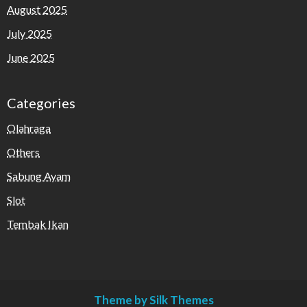
August 2025
July 2025
June 2025
Categories
Olahraga
Others
Sabung Ayam
Slot
Tembak Ikan
Theme by Silk Themes