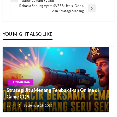
Previous
Sabung Ayam SV388
navigation
Post
Rahasia Sabung Ayam SV388: Jenis, Odds,
Next
dan Strategi Menang
Post
YOU MIGHT ALSO LIKE
TEMBAK IKAN
Strategi Jitu Menang Tembak Ikan Online di
Game CQ9
adminn1
September 28, 2025