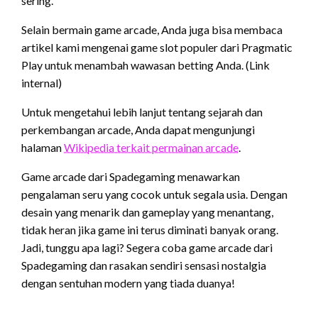
sering.
Selain bermain game arcade, Anda juga bisa membaca
artikel kami mengenai game slot populer dari Pragmatic
Play untuk menambah wawasan betting Anda. (Link
internal)
Untuk mengetahui lebih lanjut tentang sejarah dan
perkembangan arcade, Anda dapat mengunjungi
halaman
Wikipedia terkait permainan arcade
.
Game arcade dari Spadegaming menawarkan
pengalaman seru yang cocok untuk segala usia. Dengan
desain yang menarik dan gameplay yang menantang,
tidak heran jika game ini terus diminati banyak orang.
Jadi, tunggu apa lagi? Segera coba game arcade dari
Spadegaming dan rasakan sendiri sensasi nostalgia
dengan sentuhan modern yang tiada duanya!